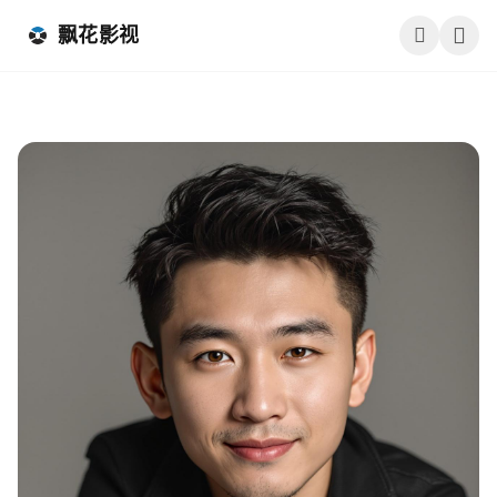
跳过导航
飘花影视