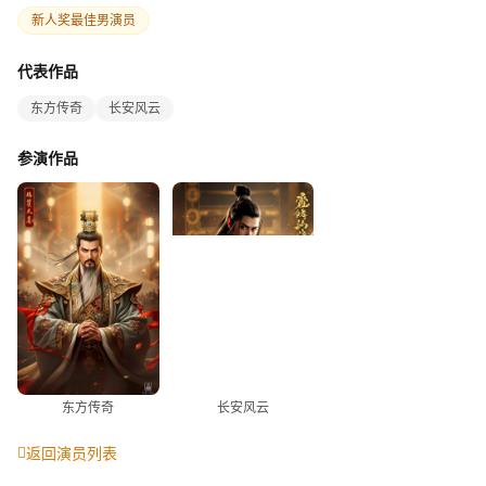
新人奖最佳男演员
代表作品
东方传奇
长安风云
参演作品
东方传奇
长安风云
返回演员列表