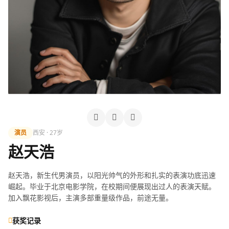
演员
西安 · 27岁
赵天浩
赵天浩，新生代男演员，以阳光帅气的外形和扎实的表演功底迅速
崛起。毕业于北京电影学院，在校期间便展现出过人的表演天赋。
加入飘花影视后，主演多部重量级作品，前途无量。
获奖记录